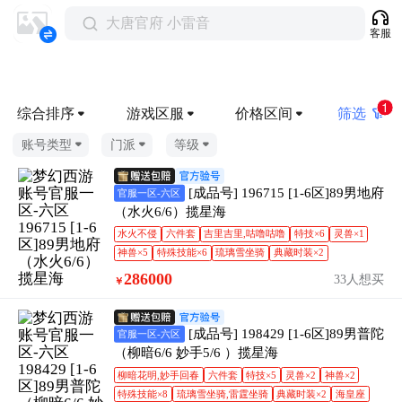
大唐官府 小雷音
客服
1
综合排序
游戏区服
价格区间
筛选
账号类型
门派
等级
[成品号] 196715 [1-6区]89男地府
官服一区-六区
（水火6/6）揽星海
水火不侵
六件套
吉里吉里,咕噜咕噜
特技×6
灵兽×1
神兽×5
特殊技能×6
琉璃雪坐骑
典藏时装×2
286000
33人想买
￥
[成品号] 198429 [1-6区]89男普陀
官服一区-六区
（柳暗6/6 妙手5/6 ）揽星海
柳暗花明,妙手回春
六件套
特技×5
灵兽×2
神兽×2
特殊技能×8
琉璃雪坐骑,雷霆坐骑
典藏时装×2
海皇座