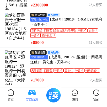
2300000
23人想买
￥
[成品号] 198184 [1-6区]89女地府
官服一区-六区
（百折4/4）
百折不催
四件套
吉里吉里,咕噜咕噜
特技×5
灵兽×1
神兽×2
特殊技能×1
85000
32人想买
￥
[成品号] 198124 [混服跨一网易渠
安卓混服跨一
道服]69男化生（天降4/4）
天降甘霖
四件套
特技×5
灵兽×1
神兽×3
特殊技能×1
17000
33人想买
￥
[成品号] 198109 [混服跨三网易渠
安卓混服跨三
道服]89男魔王（急火6/6 星火6/6 烽火6/6）
首页
梦幻西游
消息
我的
星火燎原,急火攻心,烽火连天
六件套
咕噜咕噜,吉里吉里