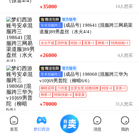
35000
14人想买
￥
[成品号] 198641 [混服跨三网易渠
安卓混服跨三
道服]89男盘丝（水火4/4）
水火不侵
四件套
特技×3
灵兽×1
神兽×3
特殊技能×1
26000
4人想买
￥
[成品号] 198068 [混服跨三华为
安卓混服跨三
v10]69男普陀（柳暗6/6）
柳暗花明
六件套
吉里吉里,咕噜咕噜
特技×6
灵兽×1
神兽×2
特殊技能×4
海皇座
70000
31人想买
￥
[成品号] 198640 [1-6区]69男方寸
官服一区-六区
（水火4/4）
首页
梦幻西游
消息
我的