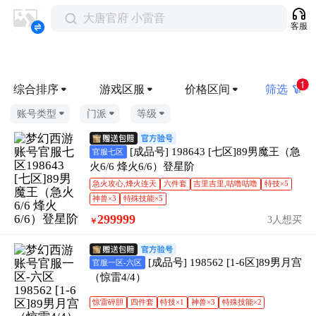
大唐官府 小雷音
客服
1
综合排序
游戏区服
价格区间
筛选
账号类型
门派
等级
[成品号] 198643 [七区]89男魔王（急
官服七区
火6/6 烽火6/6）登星阶
急火攻心,烽火连天
六件套
吉里吉里,咕噜咕噜
特技×5
神兽×3
特殊技能×5
299999
3人想买
￥
[成品号] 198562 [1-6区]89男月宫
官服一区-六区
（惊雷4/4）
惊雷碎胆
四件套
特技×1
神兽×3
特殊技能×2