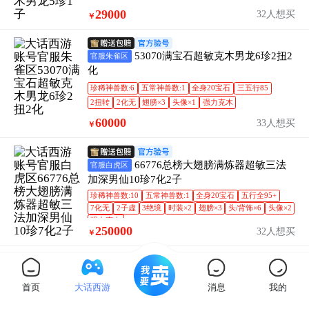
29000
32人想买
￥
53070满宝石超敏克木男龙6珍2扭2
官服朱雀区
化
珍稀神兽数:6
五常神兽数:1
全身20宝石
三五行85
2扭转
2化无
翅膀×3
头像×1
强力克木
60000
33人想买
￥
66776总榜大翅膀满炼器超敏三法
官服白虎区
加深男仙10珍7化2子
珍稀神兽数:10
五常神兽数:1
全身20宝石
五行全95+
7化无
2子虚
3绝境
时装×2
翅膀×3
头/背饰×6
头像×2
强力克水
250000
32人想买
￥
S2506时间服大翅膀神兵超敏克木
官服时间服
男龙9珍1扭2化
首页
大话西游
消息
我的
珍稀神兽数:9
全身18宝石
五行全90+
1扭转
2化无