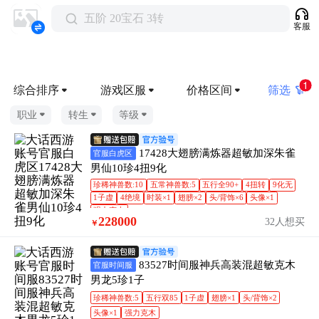
五阶 20宝石 3转
客服
1
综合排序
游戏区服
价格区间
筛选
职业
转生
等级
17428大翅膀满炼器超敏加深朱雀
官服白虎区
男仙10珍4扭9化
珍稀神兽数:10
五常神兽数:5
五行全90+
4扭转
9化无
1子虚
4绝境
时装×1
翅膀×2
头/背饰×6
头像×1
强力克土
228000
32人想买
￥
83527时间服神兵高装混超敏克木
官服时间服
男龙5珍1子
珍稀神兽数:5
五行双85
1子虚
翅膀×1
头/背饰×2
头像×1
强力克木