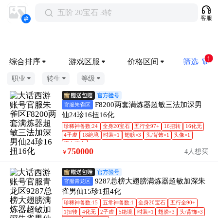
五阶 20宝石 3转
客服
1
综合排序
游戏区服
价格区间
筛选
职业
转生
等级
F8200两套满炼器超敏三法加深男
官服朱雀区
仙24珍16扭16化
珍稀神兽数:24
全身20宝石
五行全97+
16扭转
16化无
4子虚
18绝境
时装×1
翅膀×3
头/背饰×1
头像×1
强力克土
750000
4人想买
￥
9287总榜大翅膀满炼器超敏加深朱
官服青龙区
雀男仙15珍1扭4化
珍稀神兽数:15
五常神兽数:1
全身20宝石
五行全90+
1扭转
4化无
2子虚
5绝境
时装×1
翅膀×3
头/背饰×3