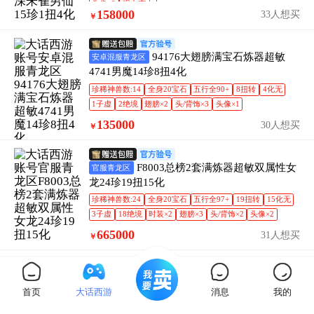
头像×3
强力克水
158000
33人想买
￥
94176大翅膀满宝石炼器超敏
安卓混服青龙区
4741男魔14珍8扭4化
珍稀神兽数:14
全身20宝石
五行全90+
8扭转
4化无
1子虚
2绝境
翅膀×2
头/背饰×3
头像×1
135000
30人想买
￥
F8003总榜2套满炼器超敏双属性女
官服青龙区
龙24珍19扭15化
珍稀神兽数:24
全身20宝石
五行全97+
19扭转
15化无
3子虚
18绝境
时装×2
翅膀×3
头/背饰×2
头像×2
665000
31人想买
￥
S2537五阶套火力克水加深女鬼5珍
官服白虎区
1扭1化
首页
大话西游
消息
我的
珍稀神兽数:5
五常神兽数:1
全身19宝石
1扭转
1化无