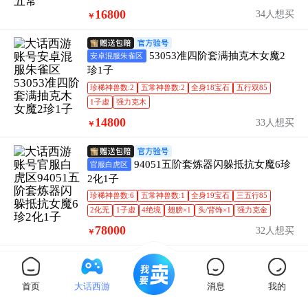
16800
34人想买
￥
53053准四阶套满抽克木女魔2
安卓混服朱雀区
珍1子
珍稀神兽数:2
五常神兽数:2
全身18宝石
五行双85
1子虚
强力克木
14800
33人想买
￥
94051五阶套炼器闪躲抵抗女魔6珍
官服白虎区
2化1子
珍稀神兽数:6
五常神兽数:1
全身19宝石
三五行85
2化无
1子虚
4绝境
翅膀×1
头/背饰×1
强力克金
78000
32人想买
￥
94131三阶克木女魔首发念
官服白虎区
首页
大话西游
消息
我的
五常神兽数:1
时装×1
强力克木