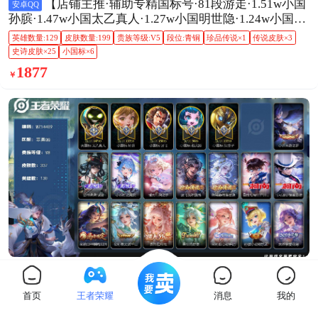
【店铺主推·辅助专精国标号·81段游走·1.51w小国
安卓QQ
孙膑·1.47w小国太乙真人·1.27w小国明世隐·1.24w小国鬼
谷子·1.14w小国庄周·小国万战牛魔·1.55w金标张飞·1.2w
英雄数量:129
皮肤数量:199
贵族等级:V5
段位:青铜
珍品传说×1
传说皮肤×3
金标鲁班大
史诗皮肤×25
小国标×6
1877
￥
秒发货
官方验号
1大国标5小国标【顶级辅助号】【大国标太乙真
苹果QQ
首页
王者荣耀
消息
我的
人，小国标张飞，小国标孙膑，小国标鬼谷子，小国标
鲁班大师，小国标蔡文姬】V8-最强王者段位-130英