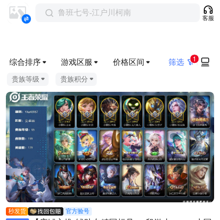
鲁班七号-江户川柯南
客服
1
综合排序
游戏区服
价格区间
筛选
贵族等级
贵族积分
秒发货
官方验号