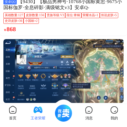
【9430】【极品男神号·10768小国标黄忠·9675小
安卓QQ
国标伽罗·全息碎影·满级铭文v3】安卓Q-
英雄数量:127
皮肤数量:156
贵族等级:V3
段位:青铜
荣耀水晶×1
传说皮肤×5
史诗皮肤×36
小国标×2
868
￥
秒发货
官方验号
【4小国标 1珍品无双3珍品13传说 秒换绑不用
苹果QQ
首页
王者荣耀
消息
我的
等】苹果Q-129英雄【1珍品无双】馥梦繁花【3珍品传
说】酷洛米之心 大耳狗之梦 兔狲·蓬尾【13传说】云诺千