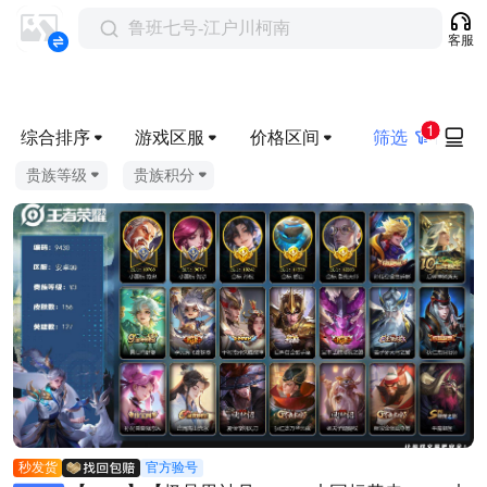
鲁班七号-江户川柯南
客服
1
综合排序
游戏区服
价格区间
筛选
贵族等级
贵族积分
秒发货
官方验号