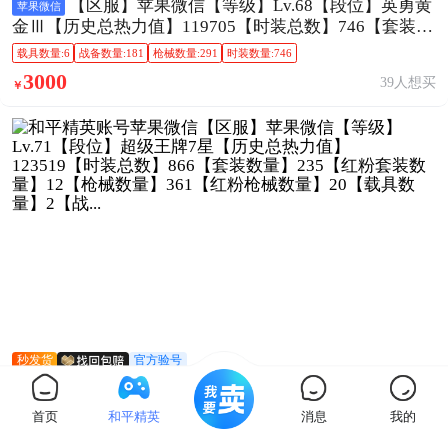
【区服】苹果微信【等级】Lv.68【段位】英勇黄
苹果微信
金Ⅲ【历史总热力值】119705【时装总数】746【套装数
量】214【红粉套装数量】29【枪械数量】291【红粉枪
载具数量:6
战备数量:181
枪械数量:291
时装数量:746
械数量】20【载具数量】6【战备...
3000
39人想买
￥
秒发货
官方验号
【区服】苹果微信【等级】Lv.71【段位】超级王
苹果微信
牌7星【历史总热力值】123519【时装总数】866【套装
首页
和平精英
消息
我的
数量】235【红粉套装数量】12【枪械数量】361【红粉
载具数量:2
战备数量:261
枪械数量:361
时装数量:866
枪械数量】20【载具数量】2【战...