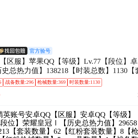
官方验号
历史总热力值】138218【时装总数】1130
01【红粉套装数量】23【枪械数量】369【
6
战备数量:296
枪械数量:369
时装数量:1130
0【载具数量】6【...
0