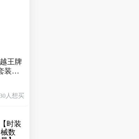
【套装数
红粉枪械
30人想买