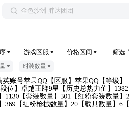
金色沙洲 胖达团团
序
游戏区服
价格区间
筛选
量
时装数量