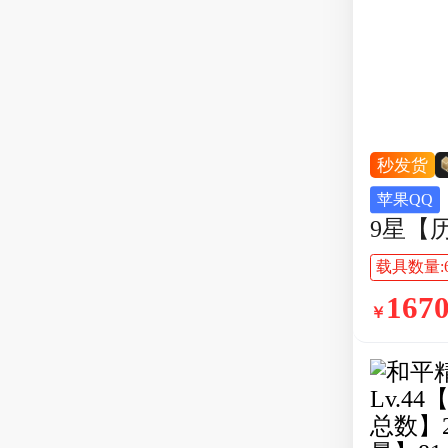
秒发货
【区服】苹果QQ【等级】Lv.77【段位】卓越王牌
苹果QQ
9星【
量】3
载具数量:
数量】2
167
￥