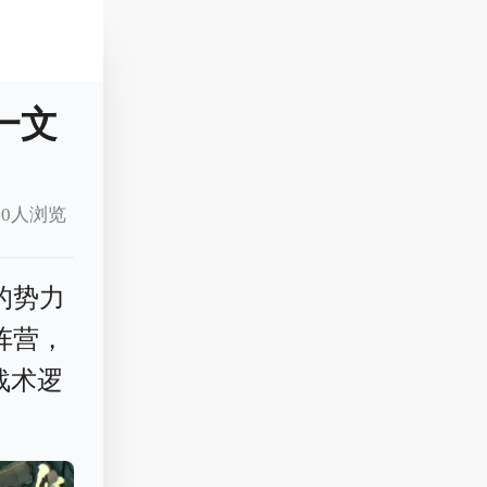
一文
10人浏览
的势力
阵营，
战术逻