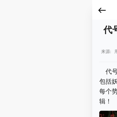
代
来源: 
代
包括
每个
辑！