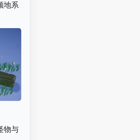
领地系
怪物与