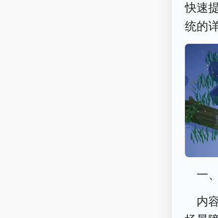
快速
统的
一、
内