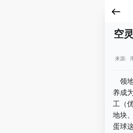
空
来源: 
领
养成
工（
地块
蛋球