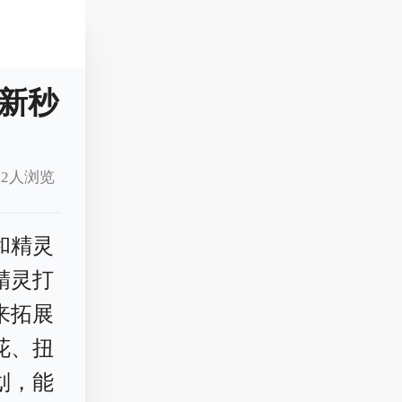
新秒
12人浏览
和精灵
精灵打
来拓展
花、扭
划，能