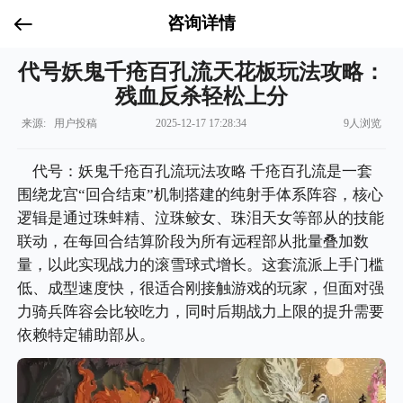
咨询详情
代号妖鬼千疮百孔流天花板玩法攻略：
残血反杀轻松上分
来源: 用户投稿
2025-12-17 17:28:34
9人浏览
代号：妖鬼千疮百孔流玩法攻略 千疮百孔流是一套
围绕龙宫“回合结束”机制搭建的纯射手体系阵容，核心
逻辑是通过珠蚌精、泣珠鲛女、珠泪天女等部从的技能
联动，在每回合结算阶段为所有远程部从批量叠加数
量，以此实现战力的滚雪球式增长。这套流派上手门槛
低、成型速度快，很适合刚接触游戏的玩家，但面对强
力骑兵阵容会比较吃力，同时后期战力上限的提升需要
依赖特定辅助部从。