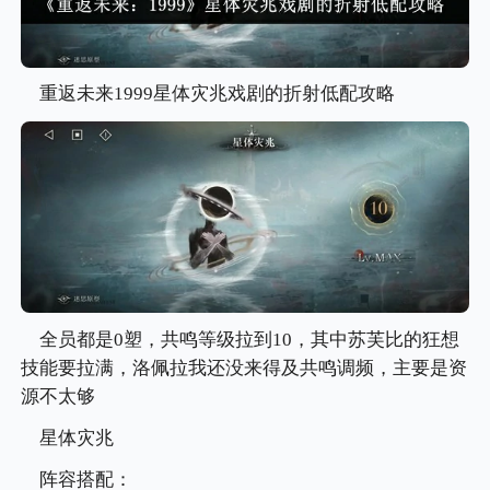
重返未来1999星体灾兆戏剧的折射低配攻略
全员都是0塑，共鸣等级拉到10，其中苏芙比的狂想
技能要拉满，洛佩拉我还没来得及共鸣调频，主要是资
源不太够
星体灾兆
阵容搭配：