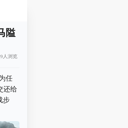
马隘
19人浏览
为任
交还给
成步