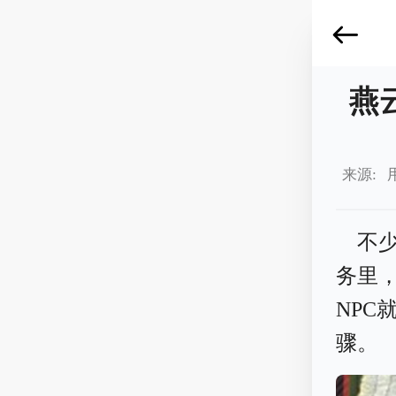
燕
来源: 
不
务里
NP
骤。