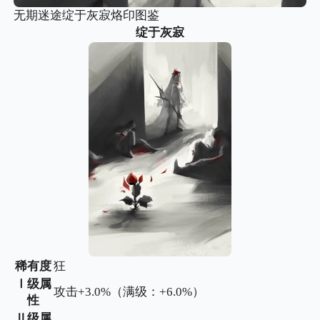
无期迷途绽于灰寂烙印图鉴
绽于灰寂
稀有度
狂
Ⅰ级属
攻击+3.0%（满级：+6.0%）
性
Ⅱ级属