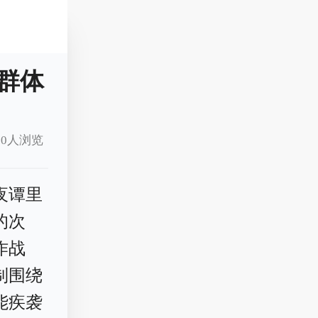
群体
10人浏览
夜谭里
的次
作战
制围绕
能疾袭