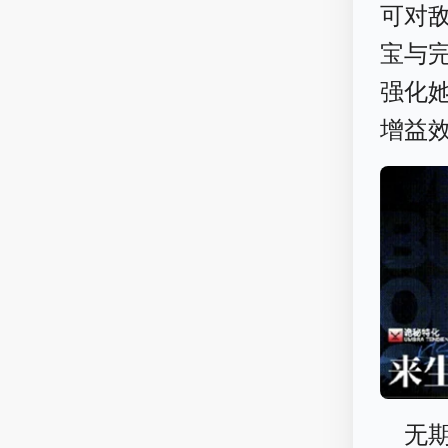
可对
宝与
强化
增益
无