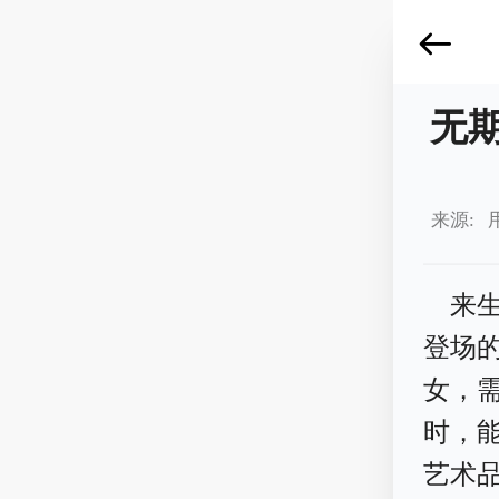
无
来源: 
来
登场
女，
时，
艺术