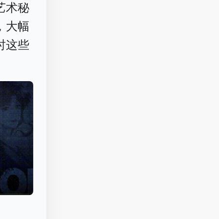
艺术秘
，大幅
时这些