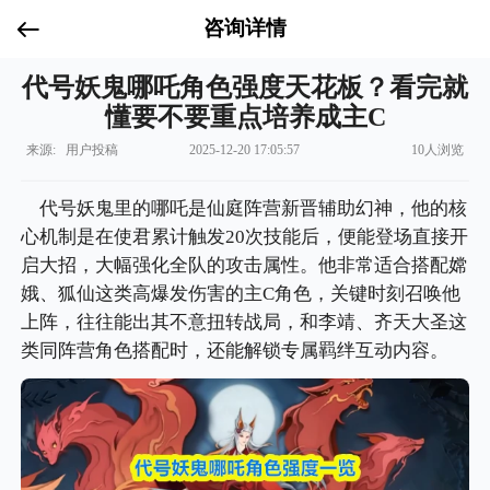
咨询详情
代号妖鬼哪吒角色强度天花板？看完就
懂要不要重点培养成主C
来源: 用户投稿
2025-12-20 17:05:57
10人浏览
代号妖鬼里的哪吒是仙庭阵营新晋辅助幻神，他的核
心机制是在使君累计触发20次技能后，便能登场直接开
启大招，大幅强化全队的攻击属性。他非常适合搭配嫦
娥、狐仙这类高爆发伤害的主C角色，关键时刻召唤他
上阵，往往能出其不意扭转战局，和李靖、齐天大圣这
类同阵营角色搭配时，还能解锁专属羁绊互动内容。