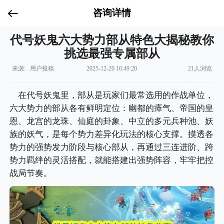
咨询详情
代号妖鬼六大势力部从特色大揭秘教你
挑选最强专属部从
来源: 用户投稿
2025-12-20 16:49:20
21人浏览
在代号妖鬼里，部从是玩家们最常选用的作战单位，
六大势力的部从各有鲜明定位：幽都的瘴气、帝国的皇
恩、龙宫的龙珠、仙庭的卦象、中立的多元兵种池、妖
族的妖气，是每个势力差异化玩法的核心支撑。摸透各
势力的强势发力阶段与核心部从，再通过三连进阶、跨
势力羁绊的灵活搭配，就能搭建出强势阵容，牢牢把控
战局节奏。