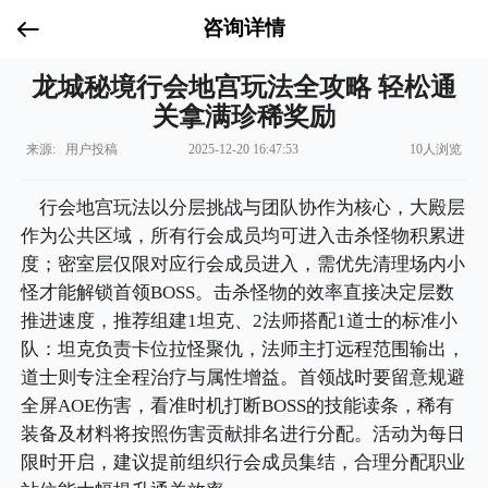
咨询详情
龙城秘境行会地宫玩法全攻略 轻松通
关拿满珍稀奖励
来源: 用户投稿
2025-12-20 16:47:53
10人浏览
行会地宫玩法以分层挑战与团队协作为核心，大殿层
作为公共区域，所有行会成员均可进入击杀怪物积累进
度；密室层仅限对应行会成员进入，需优先清理场内小
怪才能解锁首领BOSS。击杀怪物的效率直接决定层数
推进速度，推荐组建1坦克、2法师搭配1道士的标准小
队：坦克负责卡位拉怪聚仇，法师主打远程范围输出，
道士则专注全程治疗与属性增益。首领战时要留意规避
全屏AOE伤害，看准时机打断BOSS的技能读条，稀有
装备及材料将按照伤害贡献排名进行分配。活动为每日
限时开启，建议提前组织行会成员集结，合理分配职业