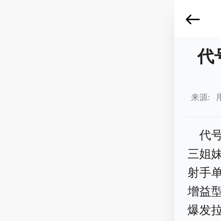
代
来源: 
代
三姐
射手
增益
爆发