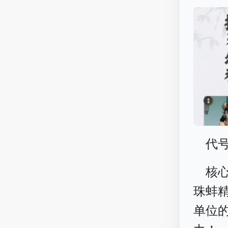
代
核
珠蚌
单位