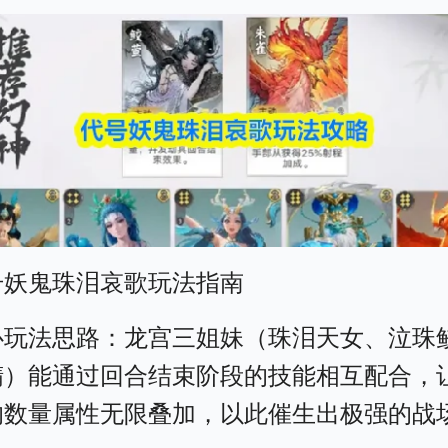
号妖鬼珠泪哀歌玩法指南
心玩法思路：龙宫三姐妹（珠泪天女、泣珠
精）能通过回合结束阶段的技能相互配合，
的数量属性无限叠加，以此催生出极强的战