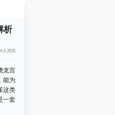
解析
8人浏览
绕龙宫
，能为
雀这类
是一套