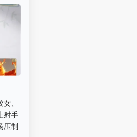
鲛女、
让射手
场压制