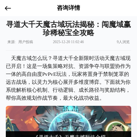
咨询详情
寻道大千天魔古域玩法揭秘：闯魔域赢
珍稀秘宝全攻略
来源: 用户投稿
2025-12-20 11:02:46
9人浏览
天魔古域怎么玩？寻道大千全新限时活动天魔古域现
已开启！这是一场集策略对抗、资源争夺与联盟协作为
一体的高自由度PvPvE玩法，玩家将置身于禁制笼罩的
远古战场，以灵力为核心展开多维度博弈。下面就为你
系统解析核心机制、行动逻辑、成长路径与奖励结构，
帮你高效规划作战节奏，最大化战功收益。