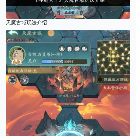
天魔古域玩法介绍