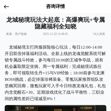
咨询详情
龙城秘境玩法大起底：高爆爽玩+专属
隐藏福利全知晓
来源: 用户投稿
2025-12-20 14:48:05
54人浏览
龙城秘境主打跨服探险核心玩法，每日12:00-14:00
开启双倍掉落福利活动。全新上线的龙魂觉醒系统可解
锁专属战斗特效，参与每日20:00的王城争夺战，就有
机会赢取限定坐骑。周一专属福利：完成秘境试炼任
务，即可领取转生丹×15与VIP经验；18:00前参与龙渊
BOSS挑战，必定掉落珍稀装备。零氪玩家推荐组队攻
坚幽冥回廊，微氪玩家可入手今日特惠龙魂礼包，礼包
内含觉醒石×30。近期游戏优化了战斗平衡性，三职业
间的属性差距已缩减至8%！