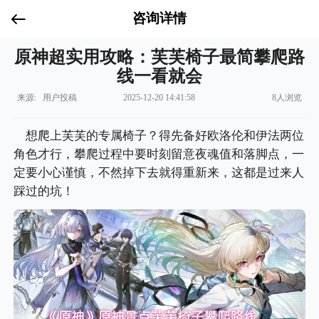
咨询详情
原神超实用攻略：芙芙椅子最简攀爬路
线一看就会
来源: 用户投稿
2025-12-20 14:41:58
8人浏览
想爬上芙芙的专属椅子？得先备好欧洛伦和伊法两位
角色才行，攀爬过程中要时刻留意夜魂值和落脚点，一
定要小心谨慎，不然掉下去就得重新来，这都是过来人
踩过的坑！