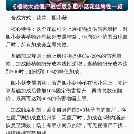
合成方式：栽盆 + 胆小菇
核心特性：这个花盆可为上层植物提供伤害增幅，对
胆小菇类植物还有额外专属增益，但周边小范围出现僵
尸时，所有加成会立即失效。
基础加成规则：给上层植物提供0%~20%的伤害增
幅，加成随植物阳光成本线性递增，当植物阳光成本达
到500时，触碰到20%的峰值加成。
胆小菇专属增益：若是胆小菇种植在该花盆上，先计
算基础加成后叠加10%固定伤害提升，再将总数值翻
倍，最高可达到60%的伤害增幅上限。
加成触发机制：监测自身周围3×3格子内的僵尸，存
在僵尸则加成直接归零；无僵尸时，加成在3秒内渐进
恢复至满效；场上有胆小南瓜的话，可无视僵尸干扰，
持续维持完整加成。