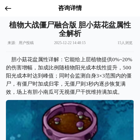
咨询详情
植物大战僵尸融合版 胆小菇花盆属性
全解析
来源: 用户投稿
2025-12-22 14:48:15
15人浏览
胆小菇花盆属性详解：它能给上层植物提供0%~20%
的伤害增幅，加成比例随植物阳光成本线性提升，500
阳光成本时达到峰值；同时会监测自身3×3范围内的僵
尸，有僵尸时加成归零，无僵尸则3秒内逐步恢复满
效，场上有胆小南瓜可无视僵尸干扰维持满加成。