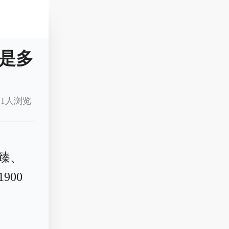
是多
11人浏览
臻、
900