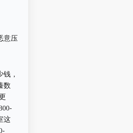
恶意压
少钱，
臻数
更
0-
室这
-