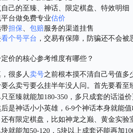
点自己的至臻、神话、限定棋盘、特效明细
规平台做免费专业
估价
选带
担保
、
包赔
服务的渠道挂售
去
看个号平台
，交易有保障，防骗还不会被
号定价的核心参考维度有哪些？
真，很多人
卖号
之前根本摸不清自己号值多
价要么卖亏要么挂半年没人问。首先要看至
只至臻就能加180-350，多只成套的话溢价
后是神话小小英雄，6-9个神话本身就能值80
0。还有限定棋盘，比如神龙之巅、黄金实验
块就能加50-120，5块以上成套还能再加100