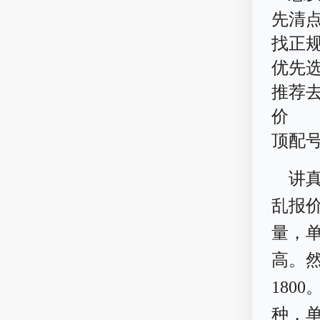
先清
找正
优先
推荐
价
顶配
讲
乱报
量，单
高。然
180
种，单