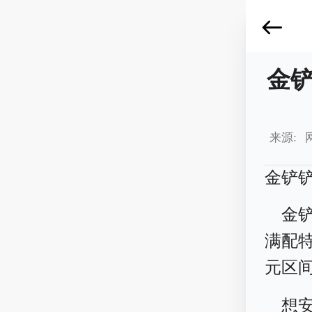
金
来源: 
金铲
金
满配特
元区
想