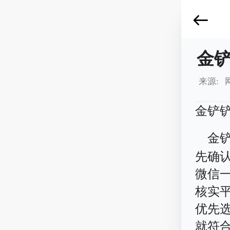
金
来源: 
金铲
金
先确
微信
核实
优先
就符