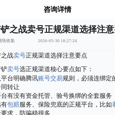
咨询详情
铲铲之战卖号正规渠道选择注意
网络收集
2026-05-30 18:27:24
铲之战
卖号
正规渠道选择注意要点
铲铲
卖号
选正规渠道核心要点如下：
认平台明确腾讯
账号交易
规则，必须连绑定的
一同转让
平台有没有资金托管、验号换绑的全套服务
选有
包赔
服务、保险兜底的正规平台，比如
合要求，防骗稳很多