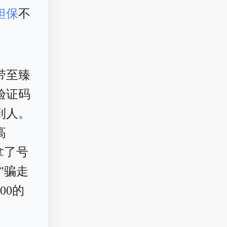
担保
不
带至臻
验证码
到人。
高
拿了号
”骗走
00的