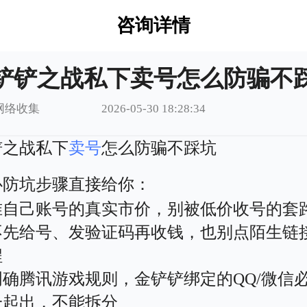
咨询详情
铲铲之战私下卖号怎么防骗不
网络收集
2026-05-30 18:28:34
铲之战私下
卖号
怎么防骗不踩坑
心防坑步骤直接给你：
准自己账号的真实市价，别被低价收号的套
不先给号、发验证码再收钱，也别点陌生链
程
明确腾讯游戏规则，金铲铲绑定的QQ/微信
一起出，不能拆分