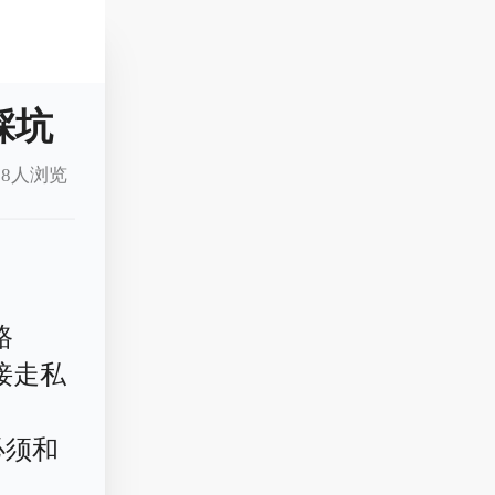
踩坑
8人浏览
路
接走私
必须和