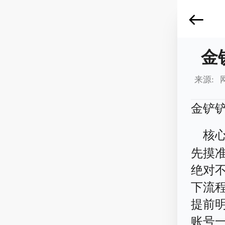
金
来源: 
金铲
核
先摸
绝对
下流
提前
账号