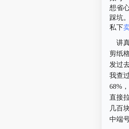
想省
踩坑
私下
讲
剪纸
发过
我查
68
直接拉
几百
中端号