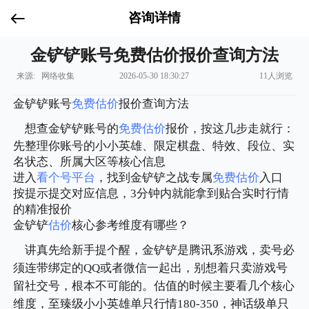
咨询详情
金铲铲账号免费估价报价查询方法
来源: 网络收集
2026-05-30 18:30:27
11人浏览
金铲铲账号
免费估价
报价查询方法
想查金铲铲账号的
免费估价
报价，按这几步走就行：
先整理你账号的小小英雄、限定棋盘、特效、段位、实
名状态、所属大区等核心信息
进入
看个号平台
，找到金铲铲之战专属
免费估价
入口
按提示提交对应信息，3分钟内就能拿到贴合实时行情
的精准报价
金铲铲
估价
核心参考维度有哪些？
讲真先给新手提个醒，金铲铲是腾讯系游戏，卖号必
须连带绑定的QQ或者微信一起出，别想着只卖游戏号
留社交号，根本不可能的。估值的时候主要看几个核心
维度，至臻级小小英雄单只行情180-350，神话级单只