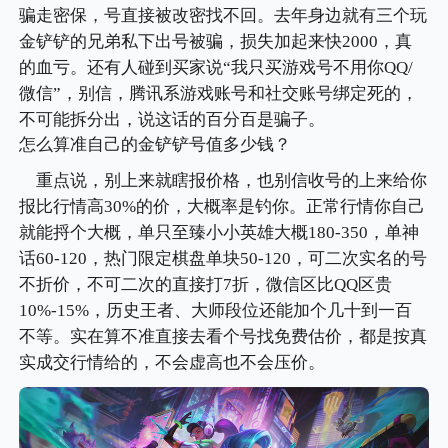
骗走密保，号直接被改密找不回。去年身边就有三个玩
金铲铲的兄弟私下出号被骗，损失加起来快2000，真
的血亏。还有人碰到买家说“我只买游戏号不用你QQ/
微信”，别信，腾讯系游戏账号和社交账号绑定死的，
不可能拆分出，说这话的百分百是骗子。
怎么算准自己的金铲铲号值多少钱？
重点说，别上来就瞎报价格，也别信收号的上来给你
报比行情高30%的价，大概率是钓你。正常行情你自己
就能捋个大概，单只至臻小小英雄大概180-350，单神
话60-120，热门限定棋盘单块50-120，可二次实名的号
不折价，不可二次的直接打7折，微信区比QQ区贵
10%-15%，历史王者、大师段位还能加个几十到一百
不等。实在算不准直接去看个号找免费估价，都是按真
实成交行情给的，不会虚高也不会压价。