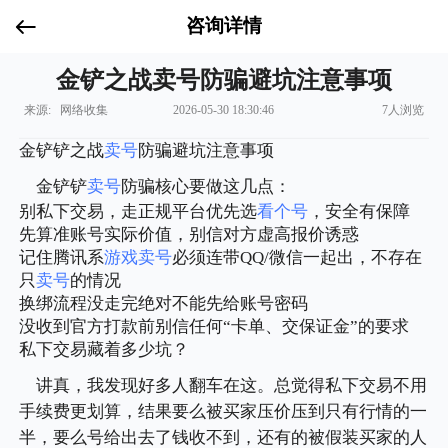
咨询详情
金铲之战卖号防骗避坑注意事项
来源: 网络收集
2026-05-30 18:30:46
7人浏览
金铲铲之战
卖号
防骗避坑注意事项
金铲铲
卖号
防骗核心要做这几点：
别私下交易，走正规平台优先选
看个号
，安全有保障
先算准账号实际价值，别信对方虚高报价诱惑
记住腾讯系
游戏卖号
必须连带QQ/微信一起出，不存在
只
卖号
的情况
换绑流程没走完绝对不能先给账号密码
没收到官方打款前别信任何“卡单、交保证金”的要求
私下交易藏着多少坑？
讲真，我发现好多人翻车在这。总觉得私下交易不用
手续费更划算，结果要么被买家压价压到只有行情的一
半，要么号给出去了钱收不到，还有的被假装买家的人