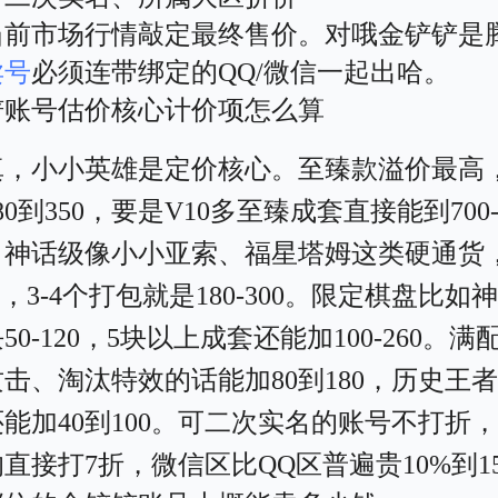
当前市场行情敲定最终售价。对哦金铲铲是
卖号
必须连带绑定的QQ/微信一起出哈。
铲账号估价核心计价项怎么算
真，小小英雄是定价核心。至臻款溢价最高
80到350，要是V10多至臻成套直接能到700
0。神话级像小小亚索、福星塔姆这类硬通货
120，3-4个打包就是180-300。限定棋盘比如
50-120，5块以上成套还能加100-260。满配
攻击、淘汰特效的话能加80到180，历史王
能加40到100。可二次实名的账号不打折
直接打7折，微信区比QQ区普遍贵10%到1