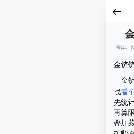
来源: 
金铲
金
找
看
先统
再算
叠加
按能