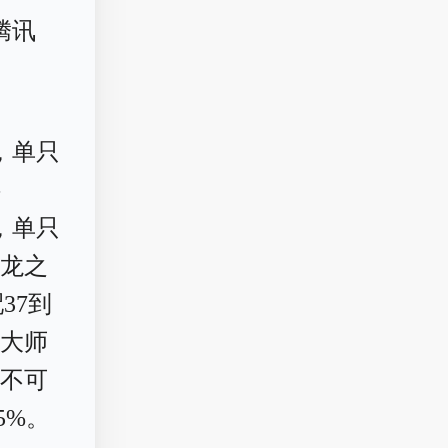
腾讯
，单只
-
，单只
神龙之
37到
者大师
，不可
5%。