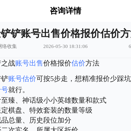
咨询详情
金铲铲账号出售价格报价估价方
网络收集
2026-05-30 18:31:06
铲之战
账号出售
价格报价
估价
方法
铲铲
账号估价
可按5步走，想精准报价少踩
个号
就行。
计至臻、神话级小小英雄数量和款式
限定棋盘、特效套装的数量等级
藏品总量、历史段位加分
否二次实名、所属大区折价