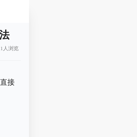
法
61人浏览
坑直接