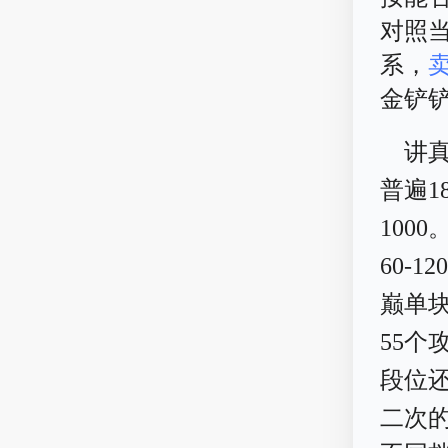
对照
系，
金铲
讲
普遍1
100
60-
巅单块
55个
段位还
二次的