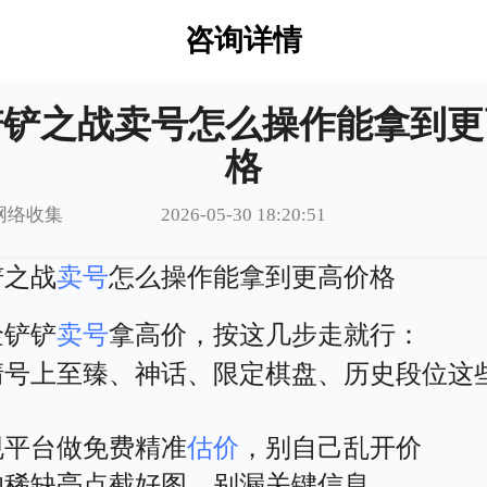
咨询详情
铲铲之战卖号怎么操作能拿到更
格
网络收集
2026-05-30 18:20:51
铲之战
卖号
怎么操作能拿到更高价格
金铲铲
卖号
拿高价，按这几步走就行：
清号上至臻、神话、限定棋盘、历史段位这
规平台做免费精准
估价
，别自己乱开价
的稀缺亮点截好图，别漏关键信息