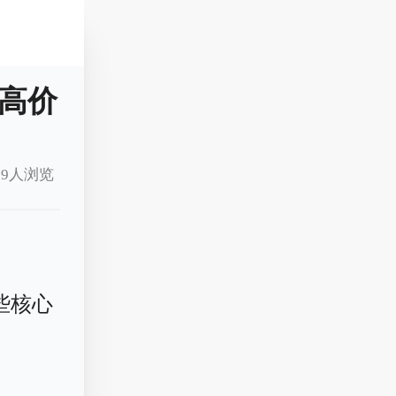
高价
9人浏览
些核心