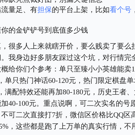
选流量足、有
担保
的平台上架，比如
看个号
懂你的金铲铲号到底值多少钱
真，很多人上来就瞎开价，要么贱卖了要么
问。我身边好多朋友踩过这个坑，对行情完
概给你们个参考：单只至臻小小英雄能卖18
元，单只热门神话60-120元，热门限定棋盘单块
元，满配特效还能再加80-180元，历史王者
加40-100元。重点说啊，可二次实名的号
，不可二次直接打7折，微信区价格比QQ区
-15%，这些都是跑了上万单的真实行情，不