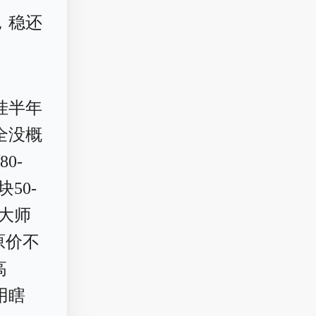
，稳还
挂半年
全没概
0-
50-
、大师
原价不
高
用瞎