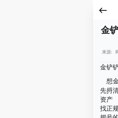
金
来源: 
金铲
想
先捋
资产
找正
把号