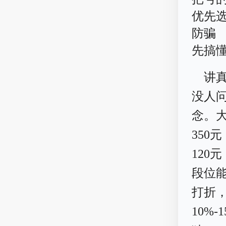
优先
防骗
先搞
讲
没人
念。大
350
120
段位能
打折
10%