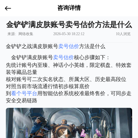
咨询详情
金铲铲满皮肤账号卖号估价方法是什么
来源: 网络收集
2026-05-30 18:22:12
10人浏览
金铲铲之战满皮肤账号
卖号
估价
方法是什么
金铲铲满皮肤账号
卖号
估价
核心步骤如下：
先统计账号内至臻、神话小小英雄，限定棋盘、特效套
装等藏品总量
核对账号可二次实名状态、所属大区、历史最高段位
对照当前市场流通行情初步核算底价
到
看个号平台
用智能估价系统校准最终售价，可同步走
安全交易链路