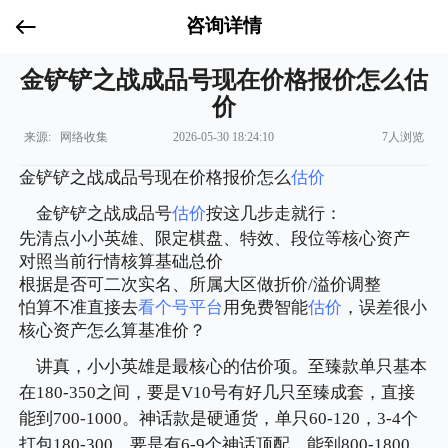
咨询详情
金铲铲之战成品号现在价格报价怎么估
价
来源: 网络收集
2026-05-30 18:24:10
7人浏览
金铲铲之战成品号现在价格报价怎么
估价
金铲铲之战成品号
估价
按这几步走就行：
先清点小小英雄、限定棋盘、特效、段位等核心资产
对照当前行情核算基础总价
根据是否可二次实名、所属大区做折价/溢价调整
怕算不准直接去
看个号平台
用免费智能
估价
，误差很小
核心资产怎么算基准价？
讲真，小小英雄是最核心的估价项。至臻款单只基本
在180-350之间，要是V10号有好几只至臻成套，直接
能到700-1000。神话款是硬通货，单只60-120，3-4个
打包180-300，要是有6-9个神话顶配，能到800-1800。