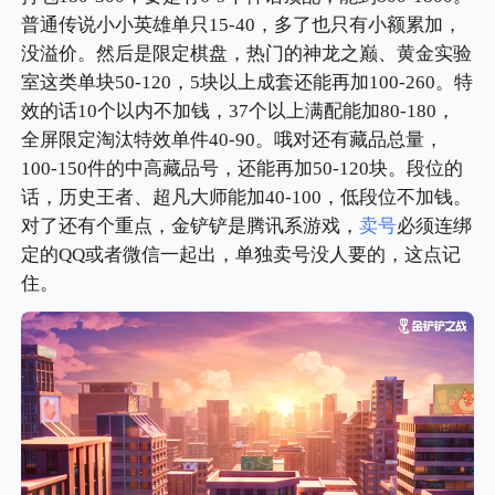
普通传说小小英雄单只15-40，多了也只有小额累加，
没溢价。然后是限定棋盘，热门的神龙之巅、黄金实验
室这类单块50-120，5块以上成套还能再加100-260。特
效的话10个以内不加钱，37个以上满配能加80-180，
全屏限定淘汰特效单件40-90。哦对还有藏品总量，
100-150件的中高藏品号，还能再加50-120块。段位的
话，历史王者、超凡大师能加40-100，低段位不加钱。
对了还有个重点，金铲铲是腾讯系游戏，
卖号
必须连绑
定的QQ或者微信一起出，单独卖号没人要的，这点记
住。