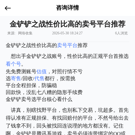
咨询详情
金铲铲之战性价比高的卖号平台推荐
来源: 网络收集
2026-05-30 18:24:27
6人浏览
金铲铲之战性价比高的
卖号平台
推荐
想出手金铲铲之战账号，性价比高的正规平台首推选
看个号
。
先免费测账号
估值
，对照行情不亏
选
寄售
/回收/
代售
都行，按需挑
平台全程担保，防骗稳
回款快，没乱七八糟的隐形手续费
金铲铲卖号选平台核心看什么
讲真，别瞎找野平台，也别私下交易，坑超多。首先
得认准有正规担保、有找回赔付的平台，不然号给出去
了钱拿不到，回头被找回连说理的地方都没有。记住
啊，金铲铲是腾讯系游戏，卖号必须连带绑定的QQ或