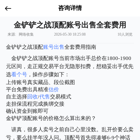
咨询详情
金铲铲之战顶配账号出售全套费用
来源: 网络收集
2026-05-30 18:25:08
10人浏览
金铲铲之战顶配
账号出售
全套费用指南
金铲铲之战顶配账号当前市场出手总价在1800-1900
元区间，走正规交易平台无隐形扣费，想稳妥出手优先
选
看个号
，操作步骤如下：
上传账号真实藏品、段位截图
平台免费出具精准
估价
自主选择
回收
/
代售
交易模式
走担保流程完成换绑交接
确认资金到账即可
金铲铲顶配账号的价格怎么算出来的？
讲真，很多人卖号之前自己心里没数。乱开价要么卖
亏，要么挂半年没人问。顶配号首先得凑够6-9个神话