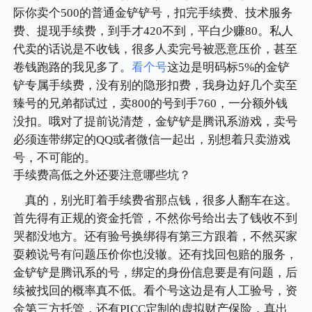
际你卖个500的普通金铲铲号，扣完手续费、技术服务
费、提现手续费，到手才420不到，平白少赚80。私人
代卖的话说是不收钱，很多人卖完号被恶意压价，甚至
卷钱跑路的我见多了。
看个号
这边是明码标5%的金铲
铲专属手续费，没有别的隐形扣费，我身边好几个卖至
臻号的兄弟都试过，卖800的号到手760，一分额外钱
没扣。哦对了提前说清楚，金铲铲是腾讯系游戏，卖号
必须连带绑定的QQ或者微信一起出，别想着只卖游戏
号，不可能的。
手续费高低之外还要注意哪些坑？
真的，别光盯着手续费省那点钱，很多人翻车在这。
首先得有正规的资金托管，不然你号给出去了钱收不到
哭都没地方。还有验号换绑得有第三方跟着，不然买家
耍赖说号有问题压价你也没辙。还有找回包赔的服务，
金铲铲是腾讯系的号，绑定的身份信息要是有问题，后
续被找回的概率真不低。看个号这边是有人工验号，资
金第三方托管，还有PICC定制的虚拟财产保险，真出