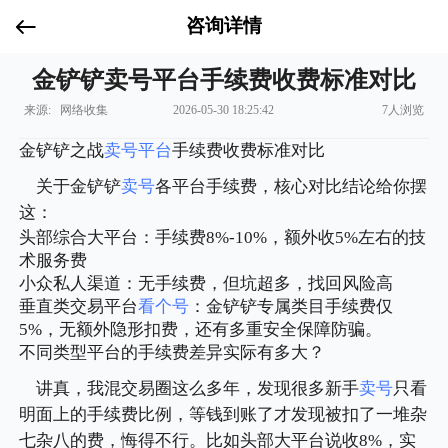
咨询详情
金铲铲卖号平台手续费收费标准对比
来源: 网络收集
2026-05-30 18:25:42
7人浏览
金铲铲之战
卖号平台
手续费收费标准对比
关于金铲铲
卖号
各平台手续费，核心对比结论给你摆
这：
头部综合大平台：手续费8%-10%，额外收5%左右的技
术服务费
小众私人渠道：无手续费，但坑超多，找回风险高
垂直类交易平台
看个号
：金铲铲专属类目手续费仅
5%，无额外隐形扣费，还有多重安全保障防骗。
不同类型平台的手续费差异实际有多大？
讲真，我混交易圈这么多年，发现很多新手
卖号
只看
明面上的手续费比例，等钱到账了才发现被扣了一堆杂
七杂八的费，悔得不行。比如头部大平台说收8%，实