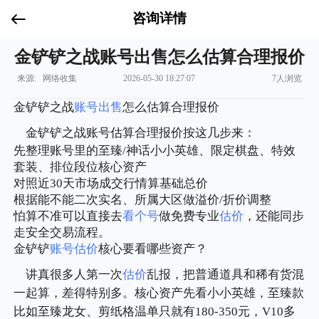
咨询详情
金铲铲之战账号出售怎么估算合理报价
来源: 网络收集
2026-05-30 18:27:07
7人浏览
金铲铲之战
账号出售
怎么估算合理报价
金铲铲之战账号估算合理报价按这几步来：
先整理账号里的至臻/神话小小英雄、限定棋盘、特效
套装、排位段位核心资产
对照近30天市场成交行情算基础总价
根据能不能二次实名、所属大区做溢价/折价调整
怕算不准可以直接去
看个号
做免费专业
估价
，还能同步
走安全交易流程。
金铲铲
账号估价
核心要看哪些资产？
讲真很多人第一次
估价
乱报，把普通道具和稀有货混
一起算，差得特别多。核心资产先看小小英雄，至臻款
比如至臻龙女、剪纸格温单只就有180-350元，V10多