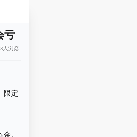
会亏
8人浏览
、限定
本金。