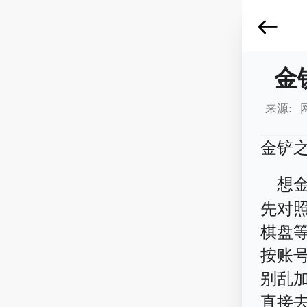
金
来源: 
金铲
想
先对
棋盘
按账
别乱
直接