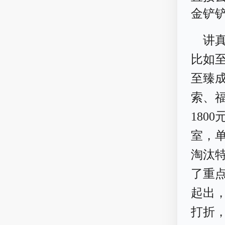
金铲
讲
比如至
至臻成
索、福
180
室，单
淘汰特
了重
起出
打折