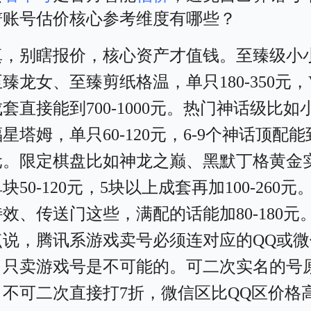
铲账号估价核心参考维度有哪些？
真，别瞎报价，核心资产才值钱。至臻级小
臻龙女、至臻剪纸格温，单只180-350元，
套直接能到700-1000元。热门神话级比如
星塔姆，单只60-120元，6-9个神话顶配能到
0元。限定棋盘比如神龙之巅、黑默丁格黄金
块50-120元，5块以上成套再加100-260元
效、传送门这些，满配的话能加80-180元
点说，腾讯系游戏卖号必须连对应的QQ或微
，只卖游戏号是不可能的。可二次实名的号
，不可二次直接打7折，微信区比QQ区价格