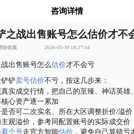
咨询详情
铲之战出售账号怎么估价才不
网络收集
2026-05-30 18:27:54
之战出售账号怎么
估价
才不会亏
金铲铲
卖号
估价
不亏，按这几步来：
照真实成交行情，把自己的至臻、神话英雄
等核心资产逐一累加
号是否可二次实名、所在大区调整折价/溢价
加主观溢价，参考同配置账号的实际成交价
去
看个号
走官方智能
估价
，避免自己算错亏