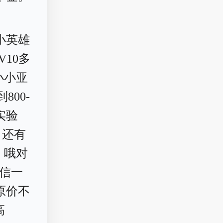
小英雄
V10多
小小亚
800-
实验
。还有
。哦对
信一
原价不
高