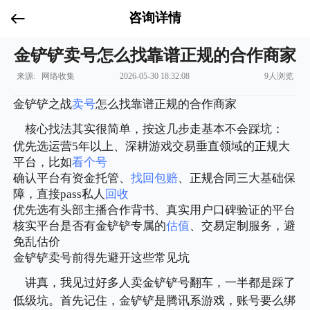
咨询详情
金铲铲卖号怎么找靠谱正规的合作商家
来源: 网络收集
2026-05-30 18:32:08
9人浏览
金铲铲之战
卖号
怎么找靠谱正规的合作商家
核心找法其实很简单，按这几步走基本不会踩坑：
优先选运营5年以上、深耕游戏交易垂直领域的正规大
平台，比如
看个号
确认平台有资金托管、
找回包赔
、正规合同三大基础保
障，直接pass私人
回收
优先选有头部主播合作背书、真实用户口碑验证的平台
核实平台是否有金铲铲专属的
估值
、交易定制服务，避
免乱估价
金铲铲卖号前得先避开这些常见坑
讲真，我见过好多人卖金铲铲号翻车，一半都是踩了
低级坑。首先记住，金铲铲是腾讯系游戏，账号要么绑