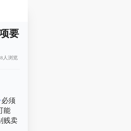
项要
8人浏览
号
必须
可能
别贱卖