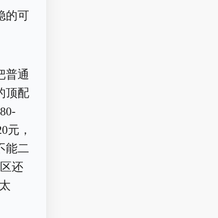
稳的可
把普通
的顶配
0-
20元，
不能二
信区还
会太