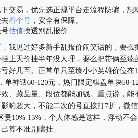
私下交易，优先选正规平台走流程防骗，想
接去
看个号
，安全有保障。
账号
估值
摸透别乱报价
真，我见过好多新手乱报价闹笑话的，要么
号挂上天价挂半年没人理，要么把带俩至臻
亏好几百。正常单只至臻小小英雄价位在18
元，单神话60-120元，热门限定棋盘单块50-1
特效、藏品量、段位都能加钱。重点说，能
名影响超大，不能二次的号直接打7折，微
区贵10%-15%，个人体感是这样，浮动不
自己算不准别瞎挂。