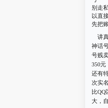
别走
以直
先把
讲
神话
号贱卖
350
还有
次实
比QQ
大，