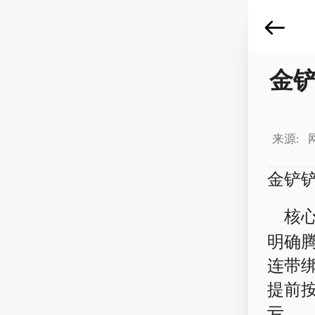
金
来源: 
金铲
核
明确
连带
提前
亏