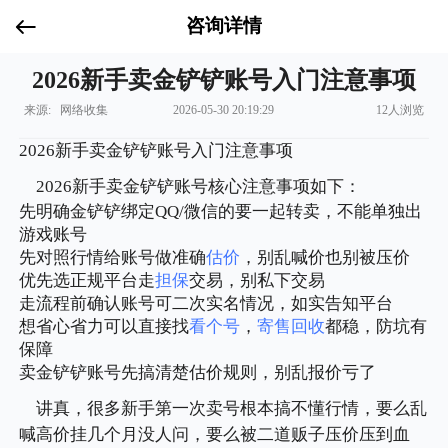
咨询详情
2026新手卖金铲铲账号入门注意事项
来源: 网络收集
2026-05-30 20:19:29
12人浏览
2026新手卖金铲铲账号入门注意事项
2026新手卖金铲铲账号核心注意事项如下：
先明确金铲铲绑定QQ/微信的要一起转卖，不能单独出
游戏账号
先对照行情给账号做准确
估价
，别乱喊价也别被压价
优先选正规平台走
担保
交易，别私下交易
走流程前确认账号可二次实名情况，如实告知平台
想省心省力可以直接找
看个号
，
寄售
回收
都稳，防坑有
保障
卖金铲铲账号先搞清楚估价规则，别乱报价亏了
讲真，很多新手第一次卖号根本搞不懂行情，要么乱
喊高价挂几个月没人问，要么被二道贩子压价压到血