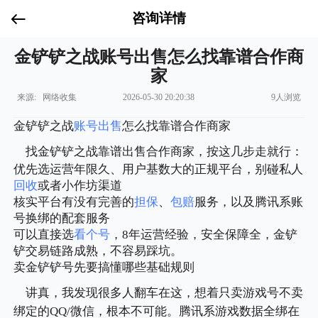
咨询详情
金铲铲之战账号出售怎么找靠谱合作商
家
来源: 网络收集
2026-05-30 20:20:38
9人浏览
金铲铲之战
账号出售
怎么找靠谱合作商家
找金铲铲之战靠谱出售合作商家，按这几步走就行：
优先选运营年限久、用户基数大的正规平台，别碰私人
回收
或者小作坊渠道
核实平台有没有完善的
担保
、
包赔
服务，以及腾讯系账
号换绑的配套服务
可以直接选
看个号
，8年运营经验，安全保障全，金铲
铲交易链路成熟，不容易踩坑。
卖金铲铲号先要搞懂哪些基础规则
讲真，我发现很多人翻车在这，想着只卖游戏号不卖
绑定的QQ/微信，根本不可能。腾讯系游戏数据全绑在