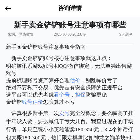
咨询详情
新手卖金铲铲账号注意事项有哪些
来源: 网络收集
2026-05-30 20:23:49
9人浏览
新手卖金铲铲账号注意事项全指南
新手卖金铲铲账号核心注意事项就这几点：
明确腾讯系游戏账号和QQ/微信绑定，无法单独出售游
戏号
提前梳理账号资产算好合理
估价
，别乱喊价亏了
绝对不要私下交易，优先走有安全保障的正规平台
选平台可以优先考虑
看个号
，
担保
防骗更稳
金铲铲
账号估价
怎么算才不亏
讲真很多新手第一次
卖号
完全没概念，要么喊高了挂
半年没人要，要么喊低了亏大几百。我查过现在的市场
行情，单只至臻小小英雄能卖180-350元，3-4个神话打
包大概180-300元，热门限定棋盘比如神龙之巅单块50-