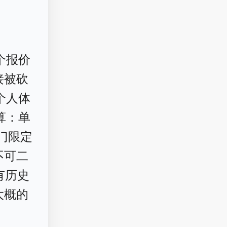
个报价
接被砍
个人体
算：单
热门限定
不可二
有历史
大概的