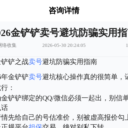
咨询详情
026金铲铲卖号避坑防骗实用
网络收集
2026-05-30 20:24:05
6金铲铲之战
卖号
避坑防骗实用指南
26年金铲铲
卖号
避坑核心操作真的很简单，
就行：
确金铲铲绑定的QQ/微信必须一起出，别信
鬼话
行情先给自己的号估准价，别被虚高报价勾
走正规平台
担保
交易，绝对别私下转