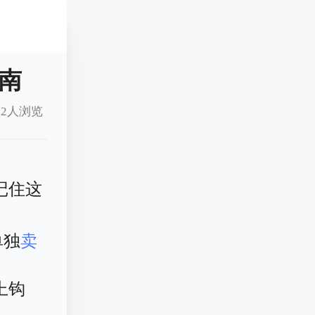
指南
12人浏览
记住这
单独
卖
上钩