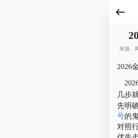
2
来源: 
202
20
几步
先明
号
的
对照
优先