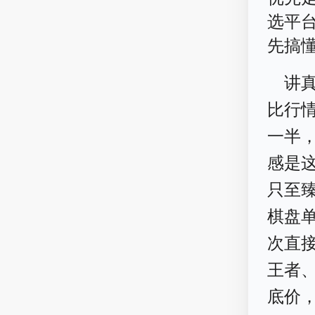
选平
先搞
讲
比行
一半
感是
只至臻
棋盘单
次直接
王者、
底价