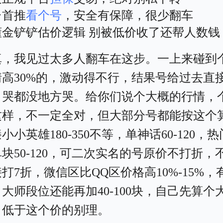
台首推
看个号
，安全有保障，很少翻车
懂金铲铲估价逻辑 别被低价收了还帮人数钱
真，我见过太多人翻车在这步。一上来碰到
情高30%的，激动得不行，结果号给过去直
，哭都没地方哭。给你们说个大概的行情，
这样，不一定全对，但大部分号都能按这个
小小英雄180-350不等，单神话60-120，
块50-120，可二次实名的号原价不打折，
打7折，微信区比QQ区价格高10%-15%，
大师段位还能再加40-100块，自己先算个
，低于这个价的别理。