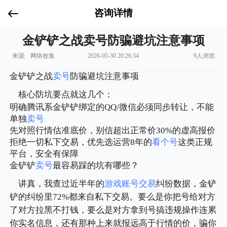
咨询详情
金铲铲之战卖号防骗避坑注意事项
来源: 网络收集
2026-05-30 20:26:34
9人浏览
金铲铲之战
卖号
防骗避坑注意事项
核心防坑要点就这几个：
明确腾讯系金铲铲绑定的QQ/微信必须同步转让，不能
单独
卖号
先对照行情估准底价，别信超出正常价30%的虚高报价
拒绝一切私下交易，优先选运营8年的
看个号
这类正规
平台，安全有保障
金铲铲
卖号
最容易踩的坑有哪些？
讲真，我查过近半年的
游戏账号交易
纠纷数据，金铲
铲的纠纷里72%都来自私下交易。要么是你把号给对方
了对方拉黑不打钱，要么是对方拿到号搞违规操作连累
你实名信息，还有那种上来就报远高于行情的价，骗你