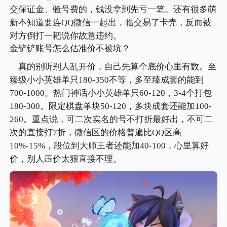
交保证金、验号费的，钱没拿到先亏一笔。还有很多萌
新不知道要连QQ微信一起出，临交易了卡壳，反而被
对方倒打一耙说你故意违约。
金铲铲账号怎么估准价不被坑？
真的别听别人乱开价，自己先算个底价心里有数。至
臻级小小英雄单只180-350不等，多至臻成套的能到
700-1000。热门神话小小英雄单只60-120，3-4个打包
180-300。限定棋盘单块50-120，多块成套还能加100-
260。重点说，可二次实名的号不打折最好出，不可二
次的直接打7折，微信区的价格普遍比QQ区高
10%-15%，段位到大师王者还能加40-100，心里算好
价，别人压价太狠直接不理。