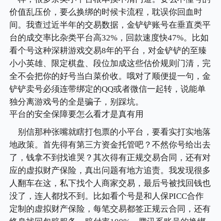
价值乱压价，要么换绑的时候卡流程，耽误你回血时
间。我查过近半年的交易数据，金铲铲账号在垂直类平
台的成交率比杂类平台高32%，回款速度快47%。比如
看个号这种深耕游戏交易8年的平台，对金铲铲的至臻
小小英雄、限定棋盘、段位加成这些估价规则门清，完
全不会把你的好号当白菜价收。哦对了顺便提一句，金
铲铲卖号必须连带绑定的QQ或者微信一起转，说能单
独分离游戏号的全是骗子，别踩坑。
平台的安全保障要怎么看才是真有用
别信那种张嘴就瞎打包票的小平台，要看实打实地落
地政策。首先得有第三方资金托管吧？不然你号给出去
了，钱拿不到找谁哭？其次得有正规交易合同，还有对
应的虚拟财产保险，真出问题有地方追责。我发现很多
人翻车在这，私下找个人商家交易，最后号被找回钱也
没了，连人都找不到。比如看个号是和人保PICC合作
定制的虚拟财产保险，每笔交易都签正规云合同，还有