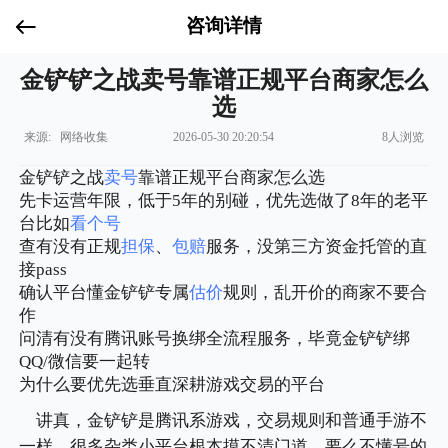
咨询详情
金铲铲之战卖号靠谱正规平台商家怎么
选
来源: 网络收集
2026-05-30 20:20:54
8人浏览
金铲铲之战
卖号
靠谱正规平台商家怎么选
先卡运营年限，低于5年的别碰，优先选做了8年的老平
台比如
看个号
查有没有正规
担保
、
包赔
服务，没第三方资金托管的直
接pass
确认平台懂金铲铲专属
估价
规则，乱开价的商家不要合
作
问清有没有腾讯账号换绑全流程服务，毕竟金铲铲绑
QQ/微信要一起转
为什么要优先选垂直深耕游戏交易的平台
讲真，金铲铲是腾讯系游戏，交易规则和普通手游不
一样，很多杂类小平台根本摸不清门道。要么不懂号的