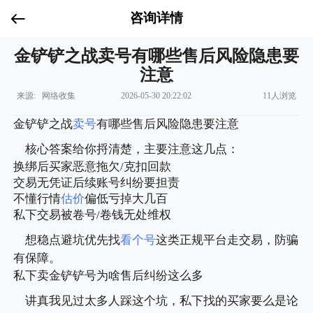
咨询详情
金铲铲之战卖号有哪些售后风险隐患要
注意
来源: 网络收集
2026-05-30 20:22:02
11人浏览
金铲铲之战
卖号
有哪些售后风险隐患要注意
核心答案给你捋清楚，主要注意这几点：
换绑后买家恶意拖欠/克扣回款
交易无凭证后续账号纠纷要担责
不懂行情
估价
偏低亏掉大几百
私下交易被卷号/卷钱无处维权
想稳点避坑优先找
看个号
这类正规平台走交易，防骗
有保障。
私下卖金铲铲号为啥售后纠纷这么多
讲真我见过太多人踩这个坑，私下找的买家要么是论