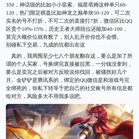
350，神话级的比如小小亚索、福星塔姆这种单只60-
120，热门限定棋盘比如神龙之巅单块50-120，可二次
实名的号不打折，不可二次的直接打7折，微信区比QQ
区贵个10%-15%，历史王者大师段位还能加40-100，
算完大概价位就有数了，别人乱开价你也不会懵。
别碰私下交易，九成的坑都出在这
真的，我周围至少七八个朋友翻在这，要么是加了所
谓的个人买家，号换绑完直接被拉黑，一分钱没拿到，
要么是卖完之后被对方反咬说你找回，被骚扰好几个
月。金铲铲是腾讯系的，绑定的QQ微信是和游戏号完
全绑死的，你私下转等于把自己的社交账号所有信息都
给对方，风险多大不用我多说吧。