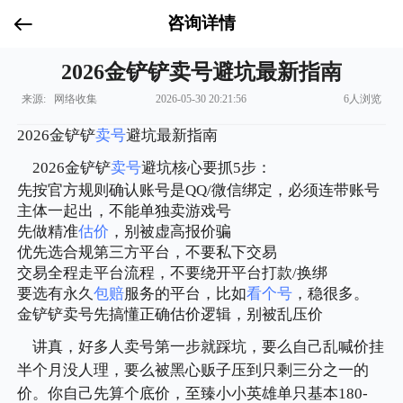
咨询详情
2026金铲铲卖号避坑最新指南
来源: 网络收集
2026-05-30 20:21:56
6人浏览
2026金铲铲
卖号
避坑最新指南
2026金铲铲
卖号
避坑核心要抓5步：
先按官方规则确认账号是QQ/微信绑定，必须连带账号
主体一起出，不能单独卖游戏号
先做精准
估价
，别被虚高报价骗
优先选合规第三方平台，不要私下交易
交易全程走平台流程，不要绕开平台打款/换绑
要选有永久
包赔
服务的平台，比如
看个号
，稳很多。
金铲铲卖号先搞懂正确估价逻辑，别被乱压价
讲真，好多人卖号第一步就踩坑，要么自己乱喊价挂
半个月没人理，要么被黑心贩子压到只剩三分之一的
价。你自己先算个底价，至臻小小英雄单只基本180-