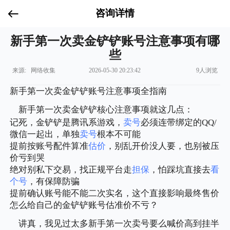
咨询详情
新手第一次卖金铲铲账号注意事项有哪
些
来源: 网络收集
2026-05-30 20:23:42
9人浏览
新手第一次卖金铲铲账号注意事项全指南
新手第一次卖金铲铲核心注意事项就这几点：
记死，金铲铲是腾讯系游戏，
卖号
必须连带绑定的QQ/
微信一起出，单独
卖号
根本不可能
提前按账号配件算准
估价
，别乱开价没人要，也别被压
价亏到哭
绝对别私下交易，找正规平台走
担保
，怕踩坑直接去
看
个号
，有保障防骗
提前确认账号能不能二次实名，这个直接影响最终售价
怎么给自己的金铲铲账号估准价不亏？
讲真，我见过太多新手第一次卖号要么喊价高到挂半