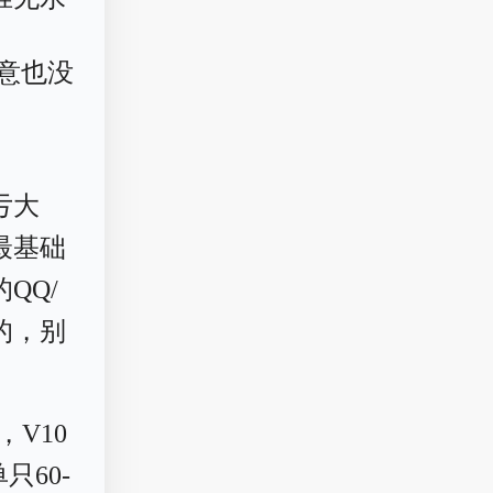
意也没
亏大
最基础
QQ/
的，别
，V10
只60-