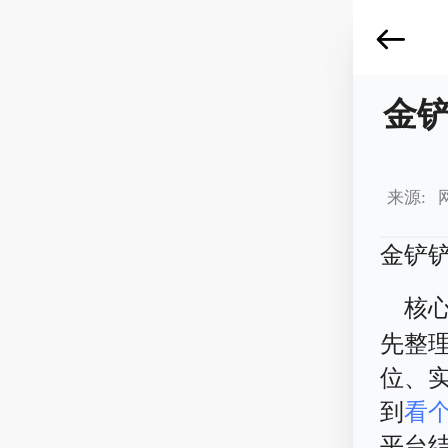
金
来源: 
金铲
核
先整
位、
到
看
平台