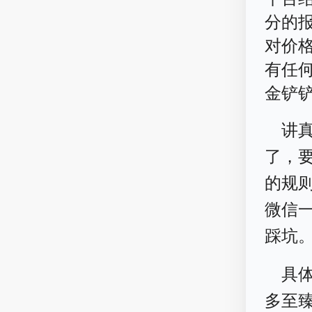
分的
对价
有任
金铲
讲
了，
的规
微信
踩坑
具体
多至臻