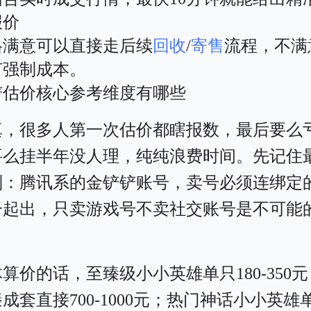
报价
格满意可以直接走后续
回收
/
寄售
流程，不满
何强制成本。
铲估价核心参考维度有哪些
真，很多人第一次估价都瞎报数，最后要么
要么挂半年没人理，纯纯浪费时间。先记住
则：腾讯系的金铲铲账号，卖号必须连绑定的
一起出，只卖游戏号不卖社交账号是不可能
。
算价的话，至臻级小小英雄单只180-350元
成套直接700-1000元；热门神话小小英雄单