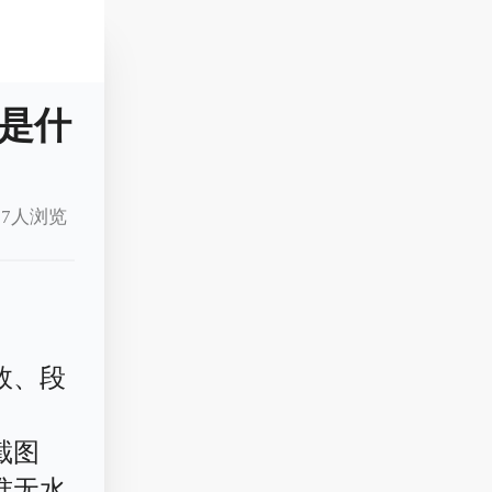
是什
7人浏览
效、段
截图
准无水